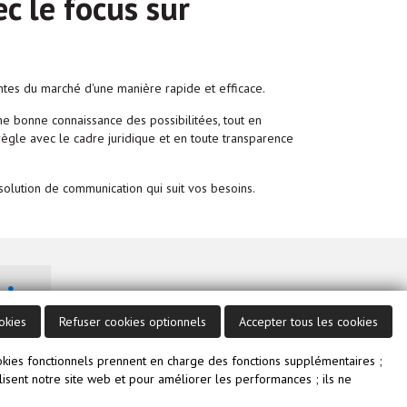
c le focus sur
ntes du marché d'une manière rapide et efficace.
e bonne connaissance des possibilitées, tout en
 règle avec le cadre juridique et en toute transparence
solution de communication qui suit vos besoins.
Visitez notre Linkedin
okies
Refuser cookies optionnels
Accepter tous les cookies
kies fonctionnels prennent en charge des fonctions supplémentaires ;
utilisent notre site web et pour améliorer les performances ; ils ne
Webdevelopment by
Servico