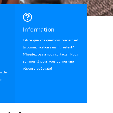
Information
Est-ce que vos questions concernant
la communication sans fil restent?
N'hésitez pas à nous contacter: Nous
sommes là pour vous donner une
réponse adéquate!
on de
s.