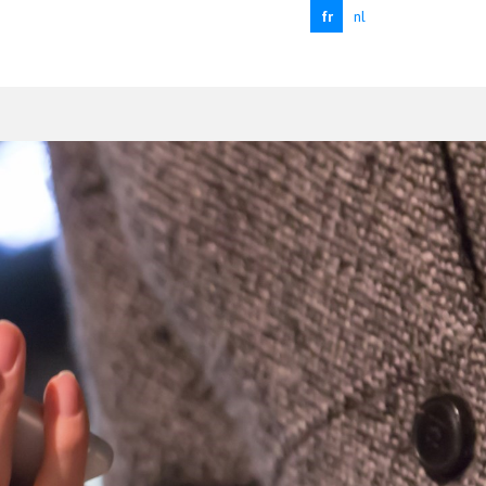
fr
nl