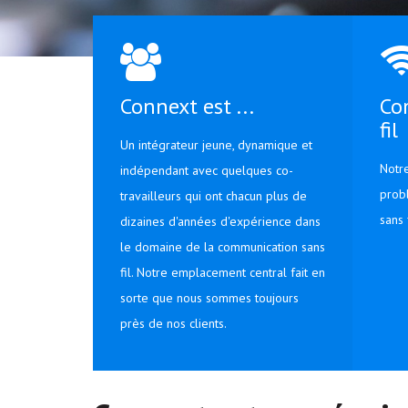
Connext est ...
Co
fil
Un intégrateur jeune, dynamique et
Notr
indépendant avec quelques co-
prob
travailleurs qui ont chacun plus de
sans 
dizaines d'années d'expérience dans
le domaine de la communication sans
fil. Notre emplacement central fait en
sorte que nous sommes toujours
près de nos clients.