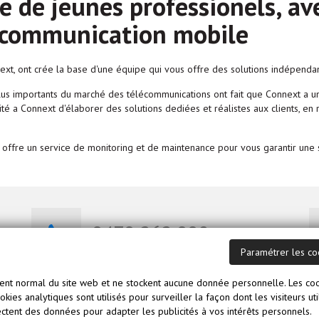
 de jeunes professionels, ave
e communication mobile
xt, ont crée la base d'une équipe qui vous offre des solutions indépenda
lus importants du marché des télécommunications ont fait que Connext a un
ité a Connext d'élaborer des solutions dediées et réalistes aux clients, en
 offre un service de monitoring et de maintenance pour vous garantir une 
0470 262 008
Paramétrer les co
ment normal du site web et ne stockent aucune donnée personnelle. Les coo
cookies analytiques sont utilisés pour surveiller la façon dont les visiteurs 
ctent des données pour adapter les publicités à vos intérêts personnels.